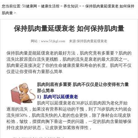
您当前位置:
51健康网
>
健康生活馆
>
养生知识
> < 保持肌肉量延缓衰老 如何保持
肌肉量 >
保持肌肉量延缓衰老 如何保持肌肉量
网站：www.51jkgl.com 来源:保持肌肉量延缓衰老
保持
肌肉
量是
能
延缓衰老的最好方法，
肌肉究竟有多重要？
肌肉的
流失
比胶原蛋白流失更残酷，
肌肉的流失
是衰老的最大原因之一。
肌肉
量还直接决定了你的生命健康质量和寿命的长度。
肌肉可不仅
仅是让你变得有力量那么简单
保持肌肉量延缓衰老 如何保持肌肉量-51jkgl.com
肌肉到底有多重要
肌肉不
仅仅是让你变得有力量
那么简单
1）
肌肉可以延缓衰老
肌肉可以延缓衰老在30岁以后肌肉因为老化开始
逐渐的流失，如果没有营养和运动的干预，到了70岁肌肉大约就会
流失掉50%，肌肉流失快的人老的也会更快，除了身材会出现皮肤
松弛，皱纹，摆摆肉胸下垂这一类的问题，一定的肌肉含量能够保
持住皮肤的好状态，让皮肤更加紧致有弹性，