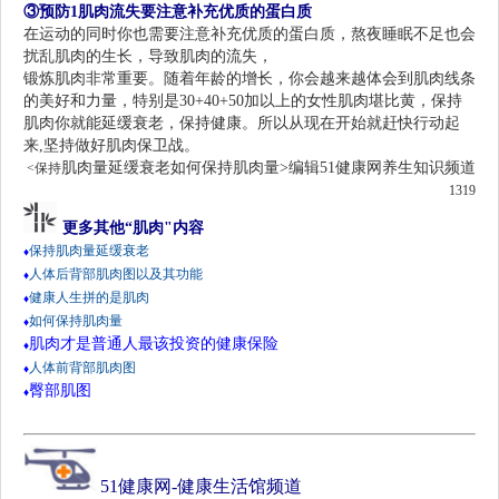
③
预防1肌肉流失要
注意补充优质的蛋白质
在运动的同时你也需要注意补充优质的蛋白质，熬夜睡眠不足也会
扰乱肌肉的生长，导致肌肉的流失，
锻炼肌肉非常重要。随着年龄的增长，你会越来越体会到肌肉线条
的美好和力量，特别是30+40+50加以上的女性肌肉堪比黄，保持
肌肉你就能延缓衰老，保持健康。所以从现在开始就赶快行动起
来,坚持做好肌肉保卫战。
肌肉量延缓衰老
如何保持肌肉量>编辑51
健康网
养生知识频道
<
保持
1319
更多其他“
肌肉
"内容
保持肌肉量延缓衰老
♦
人体后背部肌肉图以及其功能
♦
健康人生拼的是肌肉
♦
如何保持肌肉量
♦
肌肉才是普通人最该投资的健康保险
♦
人体前背部肌肉图
♦
臀部肌图
♦
51
健康网
-
健康生活馆频道