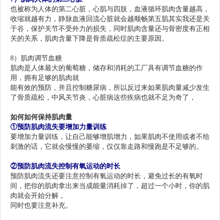
也被称为
人体的第二心脏，
心肌与四肢，血液循环肌肉含量越高，
收缩就越有力，静脉血液回流心脏就会越顺畅第五肌其实我还是关
于谷，保护关节不受外力的损失，同时肌肉含量还与骨密度有正相
关的关系，肌肉含量下降是骨质疏松症的主要原因。
8）
肌肉
调节血糖
肌肉是人体最大的葡萄糖，储存和消耗的工厂具有调节血糖的作
用，拥有足够的肌肉就
能有效的预防，并且控制糖尿病，所以反过来如果肌肉量减少发生
了骨质疏松，中风关节炎，心脏病这些疾病也就不足为奇了，
如何
如何保持肌肉量
①
预防肌肉流失要
增加力量训练
要增加力量训练，让自己能够增肌增力，如果肌肉不使用或者不给
刺激的话，它就会慢慢的萎缩，仅仅靠走路和慢跑是不足够的。
②
预防肌肉流失
控制有氧运动的时长
预防肌肉流失还要注意控制有氧运动的时长，避免过长的有氧时
间，把你的肌肉拿出来当成能量消耗掉了，超过一个小时，你的肌
肉就会开始分解，
同时也要注意补充。