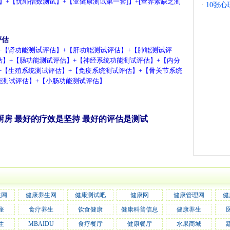
]】+【
忧郁指数测试
】+【
亚健康测试第一套
]】+[
营养素缺乏测
·
10张心
评估
+【
肾功能
测试
评估
】+【
肝功能
测试
评估
】+【
肺能
测试
评
估
】+【
肠功能测试评估
】+【
神经系统
功能测试评估
】+【
内分
+【
生殖系统测试评估
】+【
免疫系统测试评估
】+【
骨关节系统
能测试评估
】+【
小肠功能测试评估
】
厨房 最好的疗效是坚持 最好的评估是测试
生网
健康养生网
健康测试吧
健康网
健康管理网
健
座
食疗养生
饮食健康
健康科普信息
健康养生
生
MBAIDU
食疗餐厅
健康餐厅
水果商城