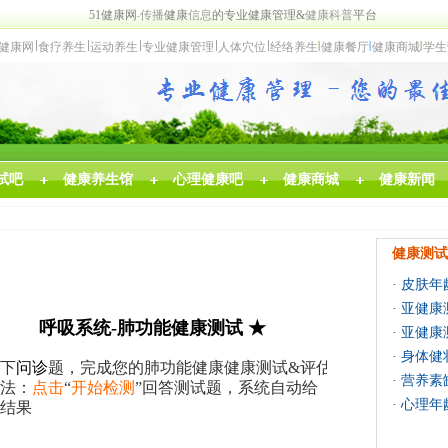
网
5
1
健康网
传
播
健康
信
息
的
专
业
健康
管理
&
健康
科普
平台
健康网
食
疗养生
运动养生
专业
健康管理
人体穴位
经络养
生
健
康
餐厅
健康商城
学生
试吧
健康养生馆
心理健康吧
健康商城
健康新闻
健康测试
·
皮肤年
·
亚健康
呼吸系统-肺功能健康测试 ★
·
亚健康
·
身体健
下
问诊
题，完成您
的
肺
功
能健康健康测试&评估
·
营养素
法：
点击
“
开始
检测
”回答测试题，系统自动给
·
心理年
结果
估 肺功能健康测试