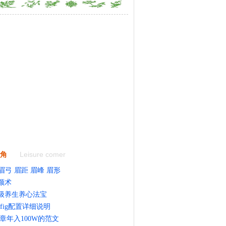
Leisure comer
角
眉弓 眉距 眉峰 眉形
颜术
顶级养生养心法宝
onfig配置详细说明
章年入100W的范文