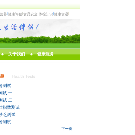
营养
健康评估
食品
安全
体检知识
健康食谱
关于我们
健康服务
Health Tests
题
龄测试
测试 一
测试 二
壮指数测试
缺乏测试
龄测试
下一页