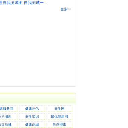
理自我测试图 自我测试一...
更多>>
康服务网
健康评估
养生网
医学图库
养生知识
最优健康网
蔬菜商城
健康商城
自然排毒