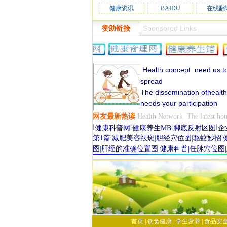
健康资讯
BAIDU
在线翻
Sponsored Links
赞助链接
Health
concept
need
us t
spread
The dissemination ofhealt
needs your participation
网友
最新
热读
Health Network
The
latest
hot
健康科普网
健康养生MB
脚底反射区图
企
第1篇
|
减肥美容祛斑
|
胆经穴位图
|
驱蚊妙招
|
图
|
肝经的准确位置图
|
健康科普
|
任脉穴位图
|
首页
|
饮食健康
|
学生营养
|
食品安