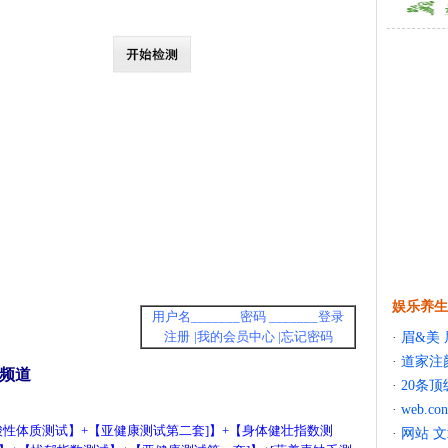
娱乐养生
用户名_______密码 _______登录
注册
|我的会员中心 |忘记密码
·
眉&美 
·
道家注
频道
·
20条
·
web.c
酸性体质测试
】+【
亚健康测试第二套
]
】+【
身体健壮指数测
·
网站 文