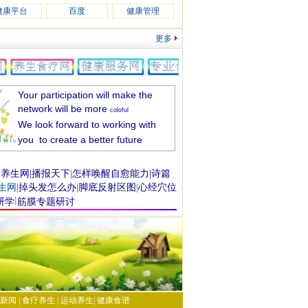
健康平台
百度
健康管理
更多
Your participation will make the
network will be more
coloful
We look forward to working with
you to create a better future
|
养生网
|
播报天下
|
怎样唤醒自愈能力
|
诗篇
生网
|
掉头发
怎么办
|
脚底反射区
图
|
心经穴位
研学
筋膜专题
研讨
每日祝福
新闻
|
食疗养生
|
运动养生
|
健康食谱