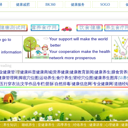
译
健康减肥
BK360
健康服务
SOGO
Your support will make the world
o
go
to
better
Your cooperation
make the
health
h
information
network
more prosperous
reading
养生
网
健康养生网
食疗养生网
健康网
业
健康管
理
健康科普
健康商城
|
营养健康
|
健康教育新闻
|
健康养生
|
膳食营养
健康管理网
|
脚底穴位
图
|
运动养生
|
食疗养生
|
肾经穴位图
|
健康
养生图库
|
51
养
五行穿衣法
|
文学作品专栏
|
督脉
自然排毒
健
康
信息网
专业健康网
道德经
全
|
养生知识
|
睡眠养生
|
亚健康养生
|
四季养生
|
经络养生
|
健康讲座
|
心理健康
|
健康