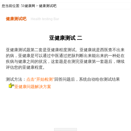
您当前位置:
51健康网
> 健康测试吧
健康测试吧
Health testing Bar
亚健康测试 二
亚健康测试
题
第二套
是
亚健康程度
测试
。
亚健康
就是西医查不出来
的病，
亚健
康
是
可以
通过
中医通过
把脉
判断出来能出来的一种处在
疾病与健康之间的状况，
这套题是在测完亚健康第一套题后，继续
评估您的
亚健康程度
。
测试方法：
点击“开始检测”
回答问题后，系统自动给你测试结果
亚健康问题
解
决方案
健康测试